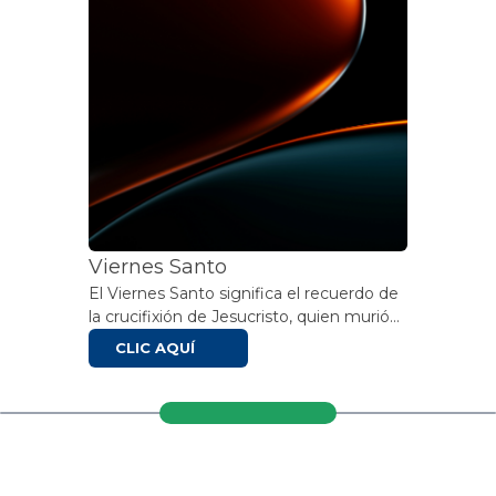
su mensaje de unión para los hombres.
Viernes Santo
El Viernes Santo significa el recuerdo de
la crucifixión de Jesucristo, quien murió
en la cruz para la salvación de la
CLIC AQUÍ
humanidad. Se considera un día de luto y
penitencia; los fieles religiosos suelen
guardar ayuno ese día.