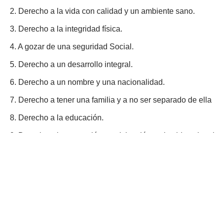
2. Derecho a la vida con calidad y un ambiente sano.
3. Derecho a la integridad física.
4. A gozar de una seguridad Social.
5. Derecho a un desarrollo integral.
6. Derecho a un nombre y una nacionalidad.
7. Derecho a tener una familia y a no ser separado de ella
8. Derecho a la educación.
9. Derecho a la recreación, participación en la vida cultural y
10. Derecho a la protección.
11. Derecho a la salud.
12. Derecho a la información.
13. Derecho a recibir atención y cuidados especiales cuan
físico, mental o social.