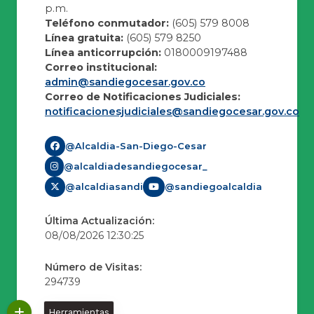
p.m.
Teléfono conmutador:
(605) 579 8008
Línea gratuita:
(605) 579 8250
Línea anticorrupción:
0180009197488
Correo institucional:
admin@sandiegocesar.gov.co
Correo de Notificaciones Judiciales:
notificacionesjudiciales@sandiegocesar.gov.co
@Alcaldia-San-Diego-Cesar
@alcaldiadesandiegocesar_
@alcaldiasandi
@sandiegoalcaldia
Última Actualización:
08/08/2026 12:30:25
Número de Visitas:
294739
Herramientas