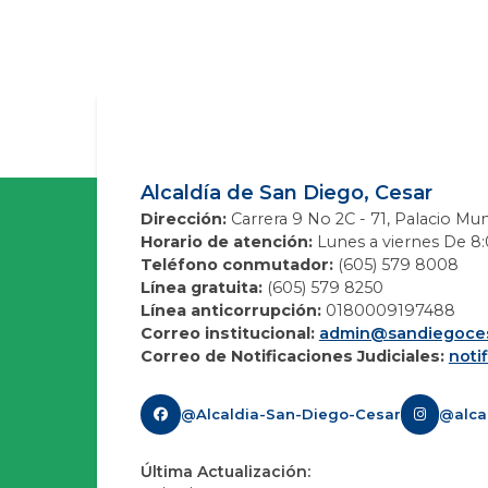
Alcaldía de San Diego, Cesar
Dirección:
Carrera 9 No 2C - 71, Palacio Mun
Horario de atención:
Lunes a viernes De 8:0
Teléfono conmutador:
(605) 579 8008
Línea gratuita:
(605) 579 8250
Línea anticorrupción:
0180009197488
Correo institucional:
admin@sandiegoces
Correo de Notificaciones Judiciales:
noti
@Alcaldia-San-Diego-Cesar
@alca
Última Actualización: