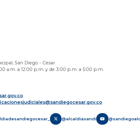
icipal, San Diego - Cesar
0 a.m. a 12:00 p.m. y de 3:00 p.m. a 5:00 p.m.
ar.gov.co
ficacionesjudiciales@sandiegocesar.gov.co
ldiadesandiegocesar_
@alcaldiasandi
@sandiegoalc