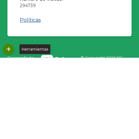
294739
Políticas
Herramientas
Desarrollado
© Copyright
2026 101
por:
S.A.S.