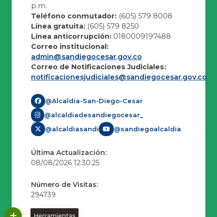
p.m.
Teléfono conmutador:
(605) 579 8008
Línea gratuita:
(605) 579 8250
Línea anticorrupción:
0180009197488
Correo institucional:
admin@sandiegocesar.gov.co
Correo de Notificaciones Judiciales:
notificacionesjudiciales@sandiegocesar.gov.co
@Alcaldia-San-Diego-Cesar
@alcaldiadesandiegocesar_
@alcaldiasandi
@sandiegoalcaldia
Última Actualización:
08/08/2026 12:30:25
Número de Visitas:
294739
Herramientas