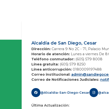
Alcaldía de San Diego, Cesar
Dirección:
Carrera 9 No 2C - 71, Palacio Mun
Horario de atención:
Lunes a viernes De 8:0
Teléfono conmutador:
(605) 579 8008
Línea gratuita:
(605) 579 8250
Línea anticorrupción:
0180009197488
Correo institucional:
admin@sandiegoces
Correo de Notificaciones Judiciales:
noti
@Alcaldia-San-Diego-Cesar
@alca
Última Actualización: