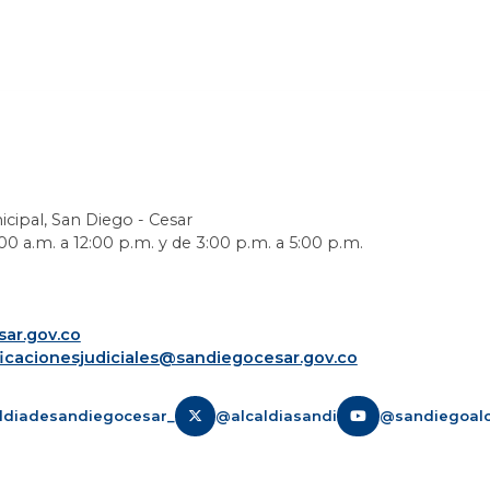
icipal, San Diego - Cesar
0 a.m. a 12:00 p.m. y de 3:00 p.m. a 5:00 p.m.
ar.gov.co
ficacionesjudiciales@sandiegocesar.gov.co
ldiadesandiegocesar_
@alcaldiasandi
@sandiegoalc