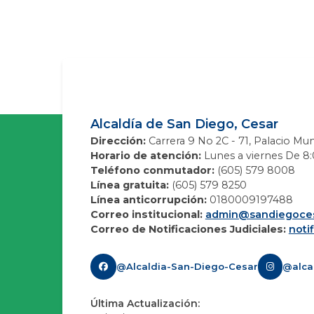
Alcaldía de San Diego, Cesar
Dirección:
Carrera 9 No 2C - 71, Palacio Mun
Horario de atención:
Lunes a viernes De 8:0
Teléfono conmutador:
(605) 579 8008
Línea gratuita:
(605) 579 8250
Línea anticorrupción:
0180009197488
Correo institucional:
admin@sandiegoces
Correo de Notificaciones Judiciales:
noti
@Alcaldia-San-Diego-Cesar
@alca
Última Actualización: