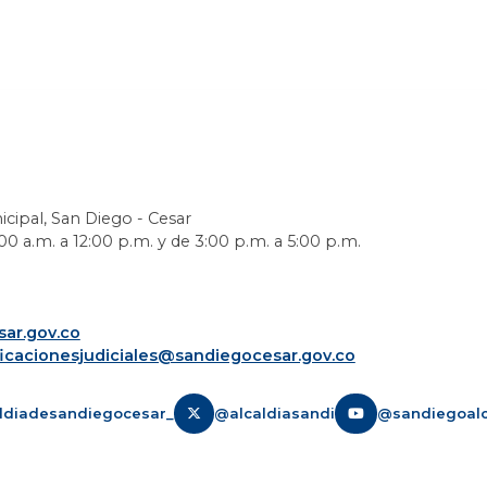
icipal, San Diego - Cesar
0 a.m. a 12:00 p.m. y de 3:00 p.m. a 5:00 p.m.
ar.gov.co
ficacionesjudiciales@sandiegocesar.gov.co
ldiadesandiegocesar_
@alcaldiasandi
@sandiegoalc