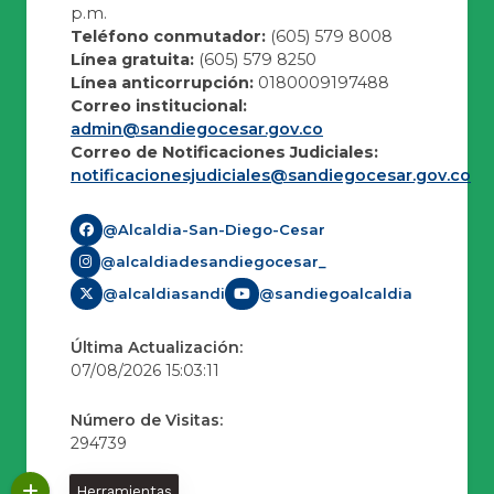
p.m.
Teléfono conmutador:
(605) 579 8008
Línea gratuita:
(605) 579 8250
Línea anticorrupción:
0180009197488
Correo institucional:
admin@sandiegocesar.gov.co
Correo de Notificaciones Judiciales:
notificacionesjudiciales@sandiegocesar.gov.co
@Alcaldia-San-Diego-Cesar
@alcaldiadesandiegocesar_
@alcaldiasandi
@sandiegoalcaldia
Última Actualización:
07/08/2026 15:03:11
Número de Visitas:
294739
Herramientas