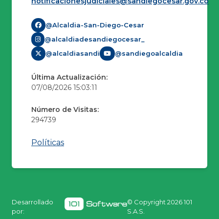
notificacionesjudiciales@sandiegocesar.gov.co
@Alcaldia-San-Diego-Cesar
@alcaldiadesandiegocesar_
@alcaldiasandi
@sandiegoalcaldia
Última Actualización:
07/08/2026 15:03:11
Número de Visitas:
294739
Políticas
Desarrollado
© Copyright
2026 101
por:
S.A.S.