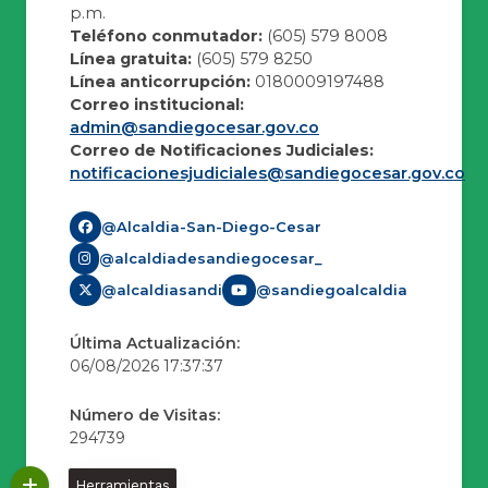
p.m.
Teléfono conmutador:
(605) 579 8008
Línea gratuita:
(605) 579 8250
Línea anticorrupción:
0180009197488
Correo institucional:
admin@sandiegocesar.gov.co
Correo de Notificaciones Judiciales:
notificacionesjudiciales@sandiegocesar.gov.co
@Alcaldia-San-Diego-Cesar
@alcaldiadesandiegocesar_
@alcaldiasandi
@sandiegoalcaldia
Última Actualización:
06/08/2026 17:37:37
Número de Visitas:
294739
Herramientas