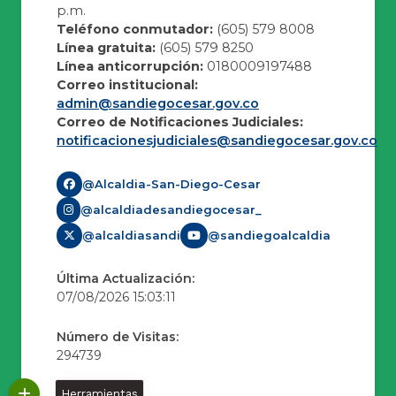
p.m.
Teléfono conmutador:
(605) 579 8008
Línea gratuita:
(605) 579 8250
Línea anticorrupción:
0180009197488
Correo institucional:
admin@sandiegocesar.gov.co
Correo de Notificaciones Judiciales:
notificacionesjudiciales@sandiegocesar.gov.co
@Alcaldia-San-Diego-Cesar
@alcaldiadesandiegocesar_
@alcaldiasandi
@sandiegoalcaldia
Última Actualización:
07/08/2026 15:03:11
Número de Visitas:
294739
Herramientas