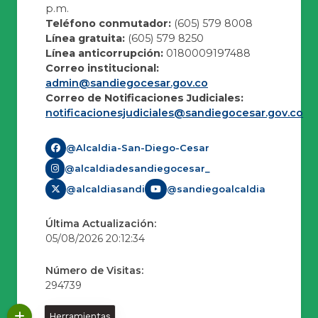
p.m.
Teléfono conmutador:
(605) 579 8008
Línea gratuita:
(605) 579 8250
Línea anticorrupción:
0180009197488
Correo institucional:
admin@sandiegocesar.gov.co
Correo de Notificaciones Judiciales:
notificacionesjudiciales@sandiegocesar.gov.co
@Alcaldia-San-Diego-Cesar
@alcaldiadesandiegocesar_
@alcaldiasandi
@sandiegoalcaldia
Última Actualización:
05/08/2026 20:12:34
Número de Visitas:
294739
Herramientas