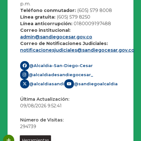
p.m.
Teléfono conmutador:
(605) 579 8008
Línea gratuita:
(605) 579 8250
Línea anticorrupción:
0180009197488
Correo institucional:
admin@sandiegocesar.gov.co
Correo de Notificaciones Judiciales:
notificacionesjudiciales@sandiegocesar.gov.co
@Alcaldia-San-Diego-Cesar
@alcaldiadesandiegocesar_
@alcaldiasandi
@sandiegoalcaldia
Última Actualización:
09/08/2026 9:52:41
Número de Visitas:
294739
Herramientas