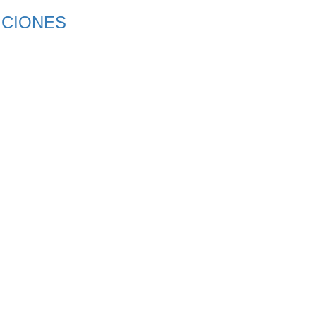
CIONES​
​