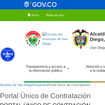
Inicio
Mapa de sitio
Alcald
Diego
¡San Dieg
DESCARGA
Transparencia y acceso a
Atención y s
+
la información pública
a la ciud
Alcaldía de San Diego
Proyectos
Portal Único de Contratación
Portal Único de Contratación