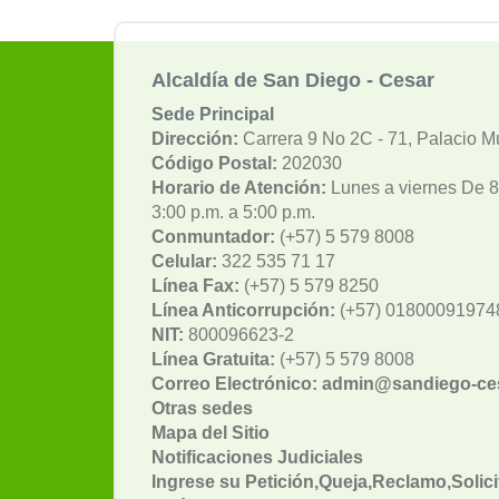
Alcaldía de San Diego - Cesar
Sede Principal
Dirección:
Carrera 9 No 2C - 71, Palacio M
Código Postal:
202030
Horario de Atención:
Lunes a viernes De 8:
3:00 p.m. a 5:00 p.m.
Conmuntador:
(+57) 5 579 8008
Celular:
322 535 71 17
Línea Fax:
(+57) 5 579 8250
Línea Anticorrupción:
(+57) 01800091974
NIT:
800096623-2
Línea Gratuita:
(+57) 5 579 8008
Correo Electrónico: admin@sandiego-ce
Otras sedes
Mapa del Sitio
Notificaciones Judiciales
Ingrese su Petición,Queja,Reclamo,Solici